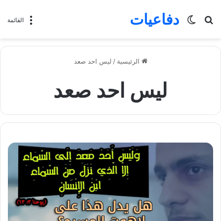
دفاعيات
بحث
الوضع
القائمة
عن
المظلم
الرئيسية
/
ليس احد صعد
ليس احد صعد