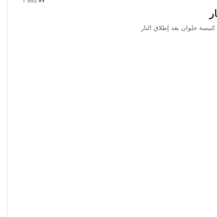
1٬992
ر
كنيسة حلوان بعد إطلاق النار