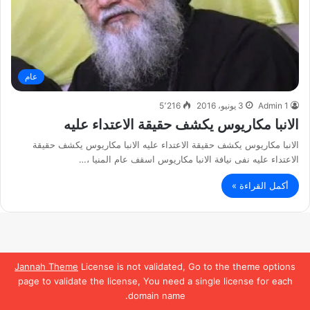
عام
Admin 1
3 يونيو، 2016
5٬216
الانبا مكاريوس يكشف حقيقة الاعتداء عليه
الانبا مكاريوس يكشف حقيقة الاعتداء عليه الانبا مكاريوس يكشف حقيقة
الاعتداء عليه نفى نيافة الانبا مكاريوس اسقف عام المنيا ،…
أكمل القراءة »
Jannah Theme
License is not validated, Go to the theme options
page to validate the license, You need a single license for each
domain name.