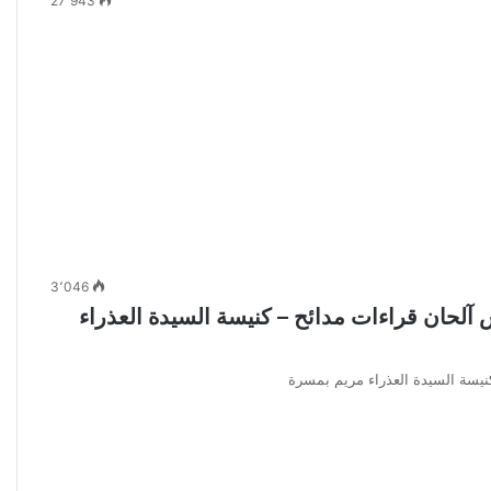
27٬943
3٬046
ك وصوم الميلاد المجيد PDF – طقس آلحان قراءات مدائح – كنيسة السيدة العذراء