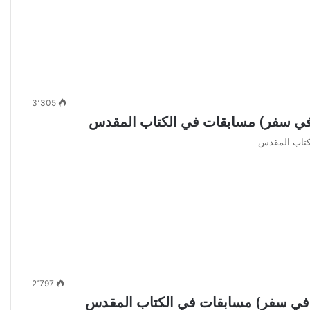
3٬305
2٬797