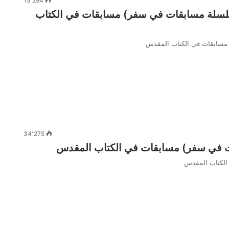
15٬294
ت في سفر صموئيل الأول والثاني PDF (سلسلة مسابقات في سفر) مسابقات في الكتاب
34٬275