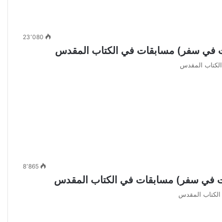
23٬080
8٬865