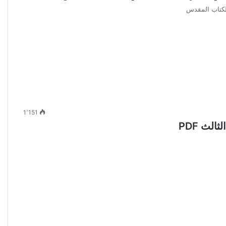
1٬151
لث PDF