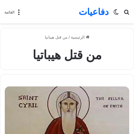
دفاعيات
بحث
الوضع
القائمة
عن
المظلم
الرئيسية
/
من قتل هيباتيا
من قتل هيباتيا