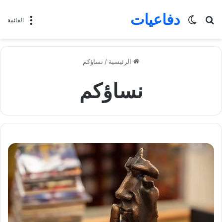
دفاعيات
بحث
الوضع
القائمة
عن
المظلم
الرئيسية
/
نساؤكم
نساؤكم