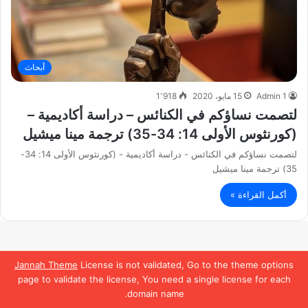
أبحاث
Admin 1
15 مايو، 2020
1٬918
لتصمت نساؤكم في الكنائس – دراسة أكاديمية –
(كورنثوس الأولى 14: 34-35) ترجمة مينا ميشيل
لتصمت نساؤكم في الكنائس - دراسة أكاديمية - (كورنثوس الأولى 14: 34-
35) ترجمة مينا ميشيل
أكمل القراءة »
Jannah Theme
License is not validated, Go to the theme options
page to validate the license, You need a single license for each
domain name.