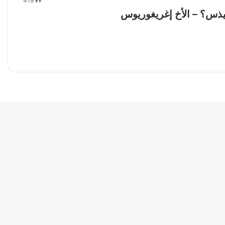
419
ليذس؟ – الأخ إغريغوريوس