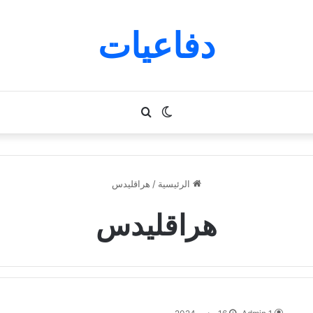
دفاعيات
الوضع
بحث
المظلم
عن
الرئيسية
/
هراقليدس
هراقليدس