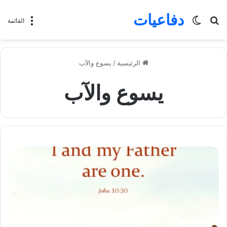
دفاعيات
بحث
الوضع
القائمة
عن
المظلم
الرئيسية
/
يسوع والآب
يسوع والآب