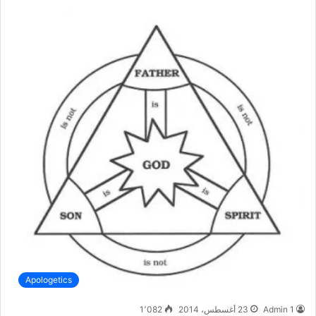
Apologetics
Admin 1
23 أغسطس، 2014
1٬082