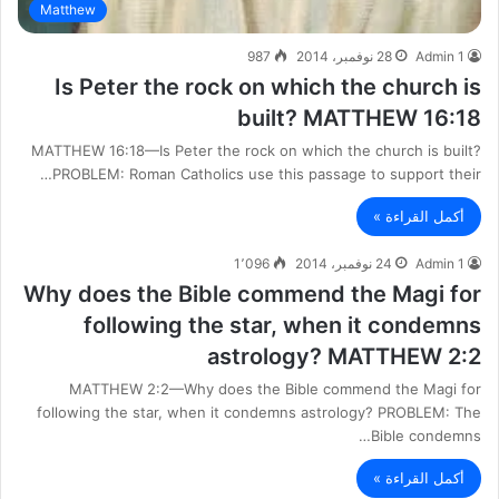
Matthew
Admin 1
28 نوفمبر، 2014
987
Is Peter the rock on which the church is
built? MATTHEW 16:18
MATTHEW 16:18—Is Peter the rock on which the church is built?
PROBLEM: Roman Catholics use this passage to support their…
أكمل القراءة »
Admin 1
24 نوفمبر، 2014
1٬096
Why does the Bible commend the Magi for
following the star, when it condemns
astrology? MATTHEW 2:2
MATTHEW 2:2—Why does the Bible commend the Magi for
following the star, when it condemns astrology? PROBLEM: The
Bible condemns…
أكمل القراءة »