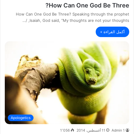
How Can One God Be Three?
How Can One God Be Three? Speaking through the prophet
Isaiah, God said, “My thoughts are not your thoughts, /…
أكمل القراءة »
Apologetics
Admin 1
11 أغسطس، 2014
1٬056