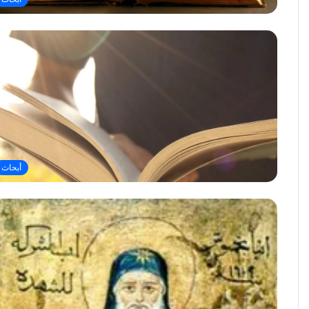
أبحاث