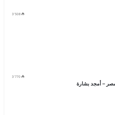
3٬508
3٬770
مصر – أمجد بشارة