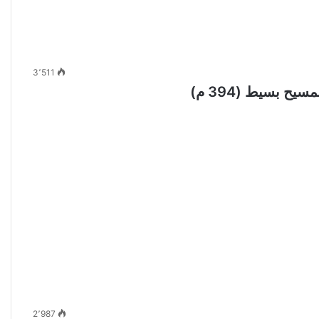
3٬511
ح بسيط (394 م)
2٬987