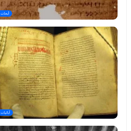
أبحاث
آبائيات