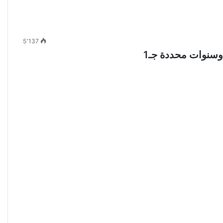
5٬137
وسنوات محددة جـ1