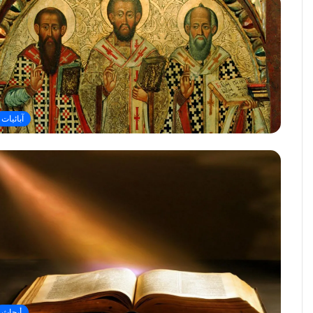
آبائيات
أبحاث