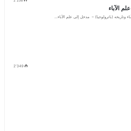
2٬258
لم الآباء
باء وتاريخه (باترولوجيا) – مدخل إلى علم الآباء…
2٬349