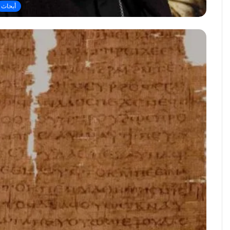
أبحاث