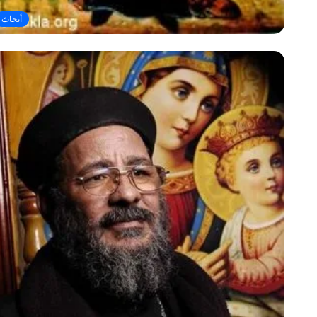
أبحاث