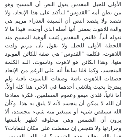
الأولى للحبل المقدس يقول النص أن المسيح وهو
من بطن أمه “القدوس” للتأكيد على هذا الإتحاد، ولا
نقصد ولا يقصد النص أن السيدة العذراء مريم هي
والدة للاهوت بمعنى أنها أصله الذي أوجده، فهذا ما لا
نقوله أبداً، فالنص المقدس يُثبت ألوهية المسيح منذ
اللحظة الأولى للحبل ولا يقول بأن مريم ولدت
اللاهوت، فكلمة “القدوس” هي صفة للكائن المولود
منها، وهذا الكائن هو لاهوت وناسوت، الله الكلمة
المتجسد، وكما قلنا سابقاً أنه على الرغم من الإتحاد
فصفات اللاهوت باقية وصفات الناسوت باقية ولم
يمتزجا بحيث يتلاشى أحدهما في الآخر، هذا كله أولاً،
أما ثانياً، فلدى ميمو وعموم المسلمين، فكرة مفادها
أن الله لا يمكن أن يتجسد لأنه لا يليق به هذا، وكأن
الله سينقص شيء أو سيتغير منه شيء بتجسده، ألا
يرون أن الشمس وهي مخلوقة تُطهر بأشعتها
وحرارتها ولا تتنجس إن سقطت على مكان للنفايات؟
فما بالك بخالق هذه الشمس؟ إن الله، القدوس،