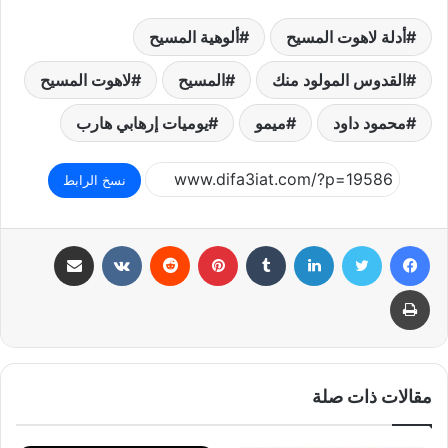
أدلة لاهوت المسيح
ألوهية المسيح
القدوس المولود منك
المسيح
لاهوت المسيح
محمود داود
ميمو
يوميات إرهابي هارب
نسخ الرابط
فيسبوك
تويتر
لينكدإن
بينتيريست
مشاركة عبر البريد
طباعة
مقالات ذات صلة