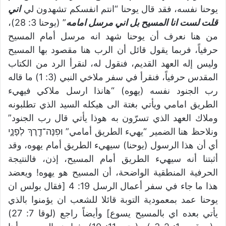
يوحنا نفسه، فقد قال يوحنا “انتم انفسكم تشهدون لي
اني
قلت لست انا المسيح بل اني مرسل امامه
” (يوحنا 3: 28)،
من هنا نعرف أن يوحنا شهد انه مرسل أمام المسيح
حرفياً، فربما يقول قائل أن الرب هنا مقصود بها المسيح
وليس إله العهد القديم، فنقول له، لنقرأ الرد من الكتاب
المقدس حرفياً، فنقرأ في سفر ملاخي النبي (3: 1) ما قاله
رب الجنود نفسه (يهوه) “هانذا ارسل ملاكي فيهيء
الطريق امامي ويأتي بغتة الى هيكله السيد الذي تطلبونه
وملاك العهد الذي تسرّون به هوذا يأتي قال رب الجنود”
ونلاحظ هنا الضمير “يهيء الطريق أمامي” וּפִנָּה־דֶ֖רֶךְ לְפָנָ֑י
أي أن هذا الرسول (يوحنا) سيهيء الطريق أمام يهوه، وقد
أثبتنا أنه سيهيء الطريق أمام المسيح، إذن، فالنتيجة
الحرفية المنطقية الواضحة، أن المسيح هو يهوه! ويعضد
هذا ما جاء في سفر أعمال الرسل 19: 4 [فقال بولس ان
يوحنا عمد بمعمودية التوبة قائلا للشعب ان يؤمنوا بالذي
يأتي بعده اي بالمسيح يسوع] وأيضاً راجع (لوقا 7: 27)