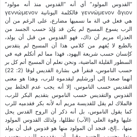
“القدوس المولود” أي أنه “القدوس منذ أنه مولود”
γεννώμενον ἅγιον فالكلمة اليونانية γεννώμενον
هي فعل في الة ما نسميها مضارع، على الرغم من أن
الرب يسوع المسيح لم يكن قد وُلِدَ حسب الجسد من
العذراء مريم آن ذاك، فهو القدوس من قبل أن يولد،
بالطبع لا يُفهم من كلامي هذا أن المسيح لم يتقدس
كإنسان حسب شريعة اليهود، فهذا مما لم أتكلم فيه في
السطور القليلة الماضية، ونحن نعلم أن المسيح أتم كل بر
حسب الناموس، فنقرأ في بشارة القديس لوقا (2: 22)
أنهما صعدا إلى أورشليم ليقدموه للرب، وهذا هو معنى
التقديس حسب الناموس، إلا أنه يجب عدم الخلط بين
القدوس والتقديس حسب الناموس بتقديم البكر للرب،
فالملاك لم يقل للقديسة مريم أنه لأنه بكر فقدميه للرب
كما يقول الناموس، بل أنه ذكر أن الروح القدس يحل
عليها وقوة العلي (الآب) تظللها، ولذلك القدوس المولود
منها، ..إلخ، فنجد أن المولود منها هو قدوس قبل أن يولد
منها بحسب الجسد وقبل أن يقدموه للرب بحسب