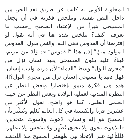
المحاولة الأولى له كانت عن طريق نقد النص من
داخل النص نفسه، وتتلخص فكرته في أن يجعل
المسيحي يتبرأ من الإعتقاد الصحيح _حسب ما
يعرف_ كيف؟ يتلخص نقده هنا في أنه يقول لو
إفترضنا أن القدوس تعني الله، والنص يقول “القدوس
المولود منكِ” إذن هذا “القدوس” قد وُلِدَ من مريم،
فبناءً عليه يكون المسيحي يعبد إنسان نزل من
“مجرى البول” وسط “الدماء” لأن مريم ولدت إنسان،
فهل تعبد يا مسيحي إنسان نزل من مجرى البول؟!!،
هذه هي فكرة ميمو بإختصار! وبغض النظر عن
النظرة المتدنية لعملية الولادة وبغض النظر عن جهله
العلمي الطبي، كما هو واضح، نقول: لأكثر من
عشرين قرناً والكنيسة في كل العالم تُعَلِم وتُبشِّر بأن
المسيح هو إله وإنسان، لاهوت وناسوت متحدين،
فاللاهوت يحوي ولا يحوى يُطَهِر ولا يتنَجس ولا يتطهر،
فللتأكيد على الإتحاد بين طبيعتي المسيح منذ اللحظة