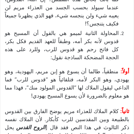
عندما سيولد بحسب الجسد من العذراء مريم لن
يعيبه شيء ولن ينجسه شيء، فهو الذي يظهرنا جميعاً
فكيف يتنجس؟!
المحاولة الثانية لميمو هي بالقول أن المسيح هو
قدوس لأنه بكر أمه، وطبقاً للعهد القديم فكل بكر،
كل فاتح رحم هو قدوس للرب، وللرد على هذه
الحجة المضحكة الساذجة نقول:
أولاً:
منطقياً، طالما أن يسوع هو إبن مريم، اليهودية، وهو
يهودي، وهو البكر لأمه، فتلقائياً هو “قدوس للرب” فما
الداعي ليقول الملاك لها “القدوس المولود منك”، فهذا مما
هو معلوم بالضرورة لأن يسوع المسيح يهودي!
ثانياً:
كلام الملاك للعذراء مريم يوضح الفارق بين القدوس
بالطبيعة وبين المقدسين للرب كأبكار. لأن الملاك نفسه
ذكر الثالوث في هذا النص فقد قال [
الروح القدس
يحل