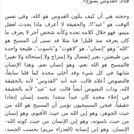
فتاك القدوس يسوع».
وحجته هي أن كيف يكون القدوس هو الله، وفي نفس
الوقت هو “عبد”!!، والحقيقة لا أعرف ماذا يحدث لعقل
ميمو، فهو خلال كلامه تجده وكأنه شخص آخر لا يعرف ما
كان يعرفه منذ قليل! فنا مثلا قد نسى أن المسيح هو
“الله” وهو “إنسان”، هو “لاهوت” و”ناسوت”، طبيعة واحدة
من طبيعتين، بغير إنفصال ولا إمتزاج ولا إستحالة ولا تغيير!
فالمسيح هو الله نعم، وهو إنسان نعم، وهذا الإنسان
شابهنا في كل شيء وقد أخلى مجده كما قلنا سابقاً،
فالنصوص أعلاه قالت عنه أنه “القدوس” لأنه بالحقيقة
الله، وذات النصوص أيضاً قالت عنه “عبد” لأنه بالحقيقة
في إخلاء مجده كان عبداً متحدا بجسد إنسان إتحادا
حقيقياً، فنحن المسيحيون نؤمن أن المسيح هو الله من
حيث الجوهر، وهو إبن الله من حيث الأقنوم، وهو إنسان
من حيث ناسوته، وهو إبن الإنسان من حيث كونه الله-
الإنسان، وهو إبن إنسانة (العذراء مريم) بحسب الجسد،