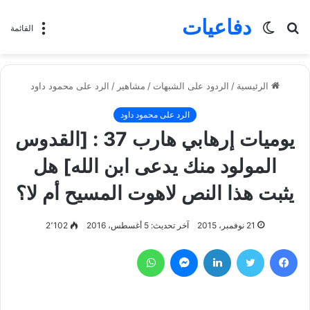
دفاعيات
بحث
الوضع
القائمة
عن
المظلم
الرئيسية
/
الردود على الشبهات
/
مشاهير
/
الرد على محمود داود
الرد على محمود داود
يوميات إرهابي هارب 37 : [القدوس
المولود منك يدعى ابن الله] هل
يثبت هذا النص لاهوت المسيح أم لا؟
21 نوفمبر، 2015
آخر تحديث: 5 أغسطس، 2016
2٬102
فيسبوك
تويتر
لينكدإن
ماسنجر
واتساب