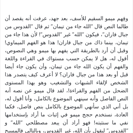
وفِهم ميمو السقيم للأسف، بعد جهد، عرفت أنه يقصد أن
طالما النص قال “الله جاء من تيمان” ثم قال “القدوس من
جبال فاران”، فيكون “الله” غير “القدوس”! لأن هذا جاء من
تيمان، بينما ذاك من جبال فاران! هذا هو الفهم الميماوي!
وقبل أن أرد بالطريقة التي يفهم بها ميمو وهي النصوص،
أقول له، هل لا يمكن حسب مستواك في القراءة واللغة
والفهم أن يكون الله جاء من تيمان، وأن يكون جاء أيضا
قبل أو بعد هذا من جبال فاران؟ لا أعرف كيف يتصدر هذا
الشخص لإلقاء الشبهات والتشغيب وهو بهذا المستوى
الضحل من الفهم والقراءة!، لقد قال ميمو عن نصه أنه
النص الفاصل وأنه سينهي الموضوع بالكامل، وأنا أقول له،
بل أني الذي سأنهي الموضوع بالكامل بنص فاصل، فكما
العادة، نستخدم حجج ميمو في إثبات ما أراد بإستخدامها
نفي ما سنثبته! فهو أراد أن يبعد مصطلحي “الله” و
“القدوس” ليقول بأن الله، غير القدوس، وبالتالي فالمسيح