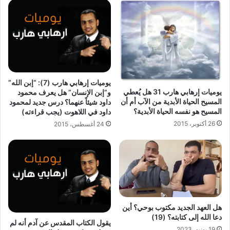
يوميات إرهابي هارب (7): “إبن الله”
يوميات إرهابي هارب 31 هل يُعطي
و”إبن الإنسان” هل يعرف محمود
المسيح الحياة الأبدية من الآب أم أن
داود شيئاً عنهما؟ درس جديد لمحمود
المسيح هو نفسه الحياة الأبدية؟
داود في اللاهوت (يجب قراءته)
26 أكتوبر، 2015
24 أغسطس، 2015
هل العهد الجديد مكتوب بوحي؟ أين
دعا الله إلى كتابته؟ (19)
يقول الكتاب المقدس عن آدم أنه لم
19 يونيو، 2023