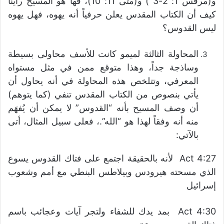
و(مرقس 1: 2-3 ) و(متى 11: 10)، فها هو المسيح رأينا
كيف أن الكتاب المقدس يعلن حرفياً أنه يهوه، فهل يهوه
ليس القدوس؟
المحاولة الثالثة لميمو كانت للأسف محاولى بسيطة
وساذجة جداً، وهذا متوقع ممن في مثل مستواه
المعرفي، وتتلخص هذه المحاولة في أنه يحاول أن
يأتي بنصوص من الكتاب المقدس تنفي (كما يتوهم)
أن وصف المسيح بأنه “القدوس” لا يمكن أن يُفهَم
منه أنه وفقاً لهذا هو “الله”.، فعلى سبيل المثال، أتى
بالآتي:
Act 4:27 لأنه بالحقيقة اجتمع على فتاك القدوس يسوع
الذي مسحته هيرودس وبيلاطس البنطي مع أمم وشعوب
إسرائيل
Act 4:30 بمد يدك للشفاء ولتجر آيات وعجائب باسم