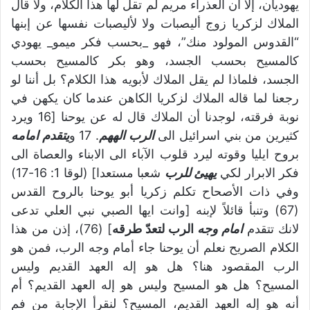
يهوديان، إلا أن العذراء مريم لم تقل لها هذا الكلام، ولا قال
الملاك لزكريا زوج أليصبات ولا لأليصبات نفسها عن إبنها
“القدوس المولود منك”، فهو _بحسب فكر ميمو_ يهودي
كالمسيح بحسب الجسد، وهو بكر كالمسيح بحسب
الجسد، فلماذا لم يقل الملاك لأبويه هذا الكلام؟ بل أننا لو
رجعنا لما قاله الملاك لزكريا الكاهن عندما كان يكهن في
نوبة فرقته، لوجدنا أن الملاك قال له عن يوحنا [16 ويرد
كثيرين من بني اسرائيل الى
الرب الههم
. 17 و
يتقدم امامه
بروح ايليا وقوته ليرد قلوب الآباء الى الابناء والعصاة الى
فكر الابرار لكي
يهيئ للرب
شعبا مستعدا] (لوقا 1: 16-17)
وفي ذات الأصحاح تكلم زكريا أبو يوحنا بالروح القدس
(67) وتنبأ قائلاً لإبنه [وانت ايها الصبي نبي العلي تدعى
لانك تتقدم
امام وجه
الرب لتعدّ طرقه
] (76)، إذن من هذا
الكلام الصريح نعلم أن يوحنا جاء أمام وجه الرب، فمن هو
الرب المقصود هنا؟ هل هو إله العهد القديم وليس
المسيح؟ هل هو المسيح وليس هو إله العهد القديم؟ أم
أنه هو إله العهد القديم، المسيح؟ لنقرأ الإجابة من فم