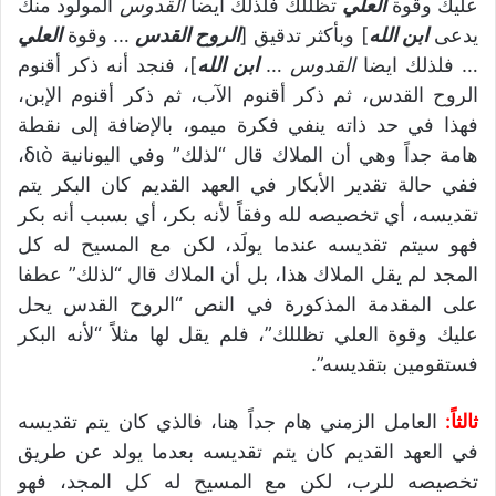
عليك وقوة
العلي
تظللك فلذلك ايضا
القدوس
المولود منك
يدعى
ابن الله
] وبأكثر تدقيق [
الروح القدس
… وقوة
العلي
… فلذلك ايضا
القدوس
…
ابن الله
]، فنجد أنه ذكر أقنوم
الروح القدس، ثم ذكر أقنوم الآب، ثم ذكر أقنوم الإبن،
فهذا في حد ذاته ينفي فكرة ميمو، بالإضافة إلى نقطة
هامة جداً وهي أن الملاك قال “لذلك” وفي اليونانية διὸ،
ففي حالة تقدير الأبكار في العهد القديم كان البكر يتم
تقديسه، أي تخصيصه لله وفقاً لأنه بكر، أي بسبب أنه بكر
فهو سيتم تقديسه عندما يولَد، لكن مع المسيح له كل
المجد لم يقل الملاك هذا، بل أن الملاك قال “لذلك” عطفا
على المقدمة المذكورة في النص “الروح القدس يحل
عليك وقوة العلي تظللك”، فلم يقل لها مثلاً “لأنه البكر
فستقومين بتقديسه”.
ثالثاً:
العامل الزمني هام جداً هنا، فالذي كان يتم تقديسه
في العهد القديم كان يتم تقديسه بعدما يولد عن طريق
تخصيصه للرب، لكن مع المسيح له كل المجد، فهو