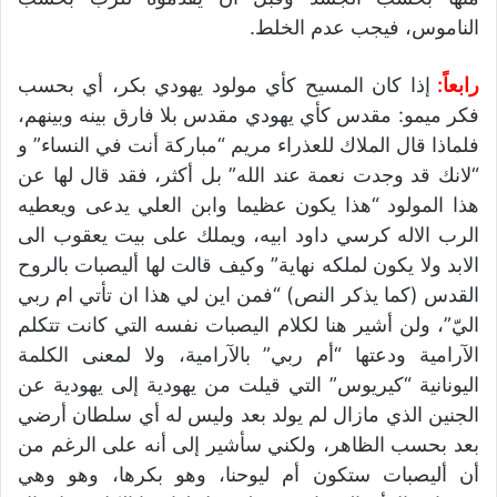
الناموس، فيجب عدم الخلط.
رابعاً:
إذا كان المسيح كأي مولود يهودي بكر، أي بحسب
فكر ميمو: مقدس كأي يهودي مقدس بلا فارق بينه وبينهم،
فلماذا قال الملاك للعذراء مريم “مباركة أنت في النساء” و
“لانك قد وجدت نعمة عند الله” بل أكثر، فقد قال لها عن
هذا المولود “هذا يكون عظيما وابن العلي يدعى ويعطيه
الرب الاله كرسي داود ابيه، ويملك على بيت يعقوب الى
الابد ولا يكون لملكه نهاية” وكيف قالت لها أليصبات بالروح
القدس (كما يذكر النص) “فمن اين لي هذا ان تأتي ام ربي
اليّ”، ولن أشير هنا لكلام اليصبات نفسه التي كانت تتكلم
الآرامية ودعتها “أم ربي” بالآرامية، ولا لمعنى الكلمة
اليونانية “كيريوس” التي قيلت من يهودية إلى يهودية عن
الجنين الذي مازال لم يولد بعد وليس له أي سلطان أرضي
بعد بحسب الظاهر، ولكني سأشير إلى أنه على الرغم من
أن أليصبات ستكون أم ليوحنا، وهو بكرها، وهو وهي