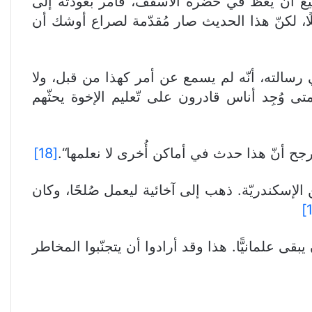
ستطيع أن يعظ في حضرة الأسقف، فأمر بعودته إلى
ا، لكنّ هذا الحديث صار مُقدّمة لصراع أوشك أن
رسالته، أنّه لم يسمع عن أمر كهذا من قبل، ولا
 وُجِد أناس قادرون على تّعليم الإخوة يحثّهم
ح أنّ هذا حدث في أماكن أُخرى لا نعلمها“.
[18]
 الإسكندريّة. ذهب إلى آخائية ليعمل صُلحًا، وكان
ى علمانيًّا. هذا وقد أرادوا أن يتجنّبوا المخاطر