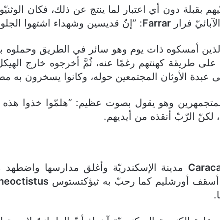
يّيهم بقبلة دون أي اعتبار لما ينتج عن ذلك، فكان الوثن
آبائيّ فرار
Farrar
: ”إنّ قديسين وشهداء اشتهوا الجلو
الذين أمسكوه ذات يوم وهو سائر في الطريق وحملوه ب
 على طريقة كهنتهم رغمًا عنه، ثُمَّ أخرجوه خارج اله
 عبدة الأوثان المجتمعين حوله، وكانوا يسخرون به م
لمتجمهرين وهو يقول بصوت عظيم: ”هلمّوا خذوا هذه ا
 لكنّ الرّبّ أنقذه من أيديهم.
Caraca
مدينة الإسكندريّة وأغلق مدارسها واضطهد مُ
 أسقف أورشليم كما رحبّ به ثيؤكتستوس
heoctistus
.