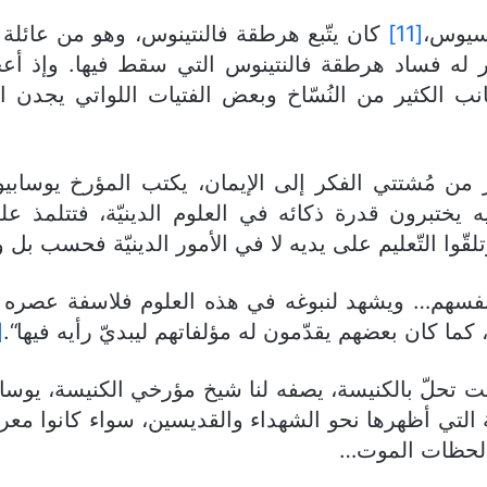
سيوس،
[11]
كان يتّبع هرطقة فالنتينوس، وهو من عائلة 
هر له فساد هرطقة فالنتينوس التي سقط فيها. وإذ 
 الكثير من النُسّاخ وبعض الفتيات اللواتي يجدن الك
 من مُشتتي الفكر إلى الإيمان، يكتب المؤرخ يوساب
 يختبرون قدرة ذكائه في العلوم الدينيّة، فتتلمذ على
قّوا التّعليم على يديه لا في الأمور الدينيّة فحسب بل و
فسهم… ويشهد لنبوغه في هذه العلوم فلاسفة عصره اليونا
هم، كما كان بعضهم يقدّمون له مؤلفاتهم ليبديّ رأيه فيها“.
4]
ت تحلّ بالكنيسة، يصفه لنا شيخ مؤرخي الكنيسة، يوساب
ة التي أظهرها نحو الشهداء والقديسين، سواء كانوا معر
ى لحظات الموت…