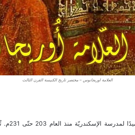
العلامة اوريجانوس – مختصر تاريخ الكنيسة القرن الثالث
وُلِد أوري