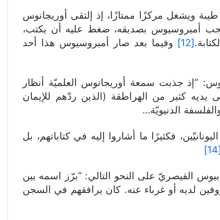
طيبة ويشغل مركزًا ممتازًا، إذ إلتقى أوريجانوس
أعجب أمبروسيوس بصديقه، ضغط عليه أن يكتب،
تابة.
[12]
وفيما بعد صار أمبروسيوس هذا أحد
يوس: ”إذ جذبت سمعة أوريجانوس العلميّة أنظار
 يديه كثير من الهراطقة (الذين ردّهم للإيمان
الفلسفة الدنيويّة…
نيّين، فكثيرًا ما أشاروا إليه في كتاباتهم، بل
[1
يوس القيصريّ على النحو التالي: ”برّز اسمه بين
وفين لديه أو غرباء عنه. كان يرافقهم في السجن