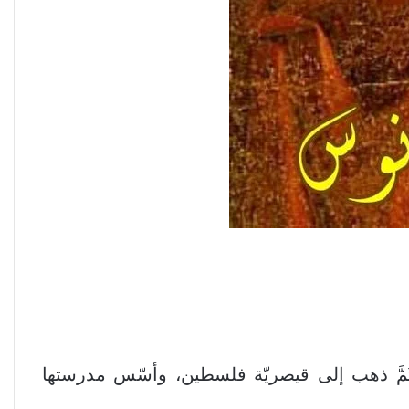
جانوس بالإسكندريّة عام 185م وصار عميدًا لمدرسة الإسكندريّة منذ العام 203 حتّى 231م. ثُمَّ ذهب إلى قيصريّة فلسطين، وأسّس مدرستها