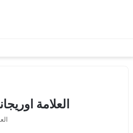
العلامة اوريجا
الع