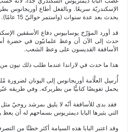
غضب البابا ديمتريوس السكندريّ جدًّا، لأنّه حس
الإسكندريّة سريعًا. وبالفعل أطاع أوريجانوس بط
يحدث بعد عدة سنوات (واستمر حواليّ 15 عامًا).
قد أورد المؤرّخ يوسابيوس دفاع الأسقفين الإسكن
حدث إلى الآن أن وعظ علمانيّون في حضرة أساقفة
الأساقفة القديسون على وعظ الشعب.
هذا ما حدث في لاراندا عندما طلب ذلك نيون من ي
أُرسِل العلَّامة أوريجانوس إلى اليونان لضرورة مُ
يحمل تفويضًا كتابيًّا من بطريركه. وفي طريقه عبّ
فقد بدى للأساقفة أنّه لا يليق بمرشد روحيّ مثل أو
التي يثيرها البابا ديمتريوس بسماحهم له أن يعظ
وقد اعتبر البابا هذه السيامة أكثر خطئًا من التصرف