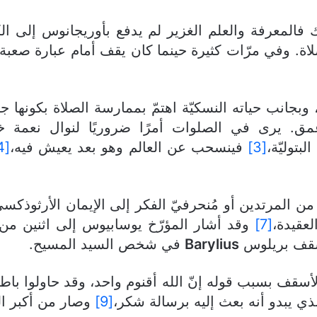
فالمعرفة والعلم الغزير لم يدفع بأوريجانوس إلى ا
لاة. وفي مرّات كثيرة حينما كان يقف أمام عبارة صعب
 وبجانب حياته النسكيّة اهتمّ بممارسة الصلاة بكونها جز
مق. يرى في الصلوات أمرًا ضروريًا لنوال نعمة خاص
بتوليّة،
[3]
فينسحب عن العالم وهو بعد يعيش فيه،
[4]
ن المرتدين أو مُنحرفيّ الفكر إلى الإيمان الأرثوذكسيّ
لعقيدة،
[7]
وقد أشار المؤرّخ يوسابيوس إلى اثنين من 
Barylius
في شخص السيد المسيح.
قف بسبب قوله إنّ الله أقنوم واحد، وقد حاولوا باطلًا 
ذي يبدو أنه بعث إليه برسالة شكر،
[9]
وصار من أكبر الم