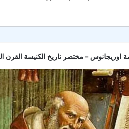
مة اوريجانوس – مختصر تاريخ الكنيسة القرن ال