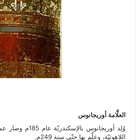
العلَّامة أوريجانوس
اللاهوتيّة، وعلَّم بها حتّى سنة 249م.