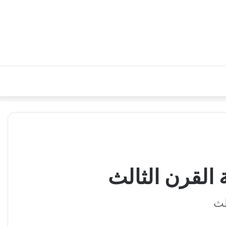
 القرن الثالث
لث