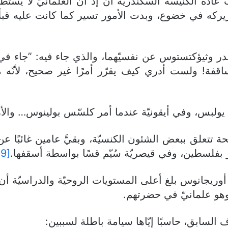
ب عادة الكنيسة السكندريّة آن إذ أنّ العلمانيّ لا ي
ريركه في خضوع، وبدت الأمور تسير كما كانت عليه قبلً
در وثيؤكتستوس عن نفسيّهما، والذي جاء فيه: ”جاء في 
! ولست أدري كيف يقرّر أمرًا غير صحيح، لأنّه متى
ولبس، وفي أيقونيّة عندما أمر كلسّس بولينوس… والأرج
لحة تتعلق ببعض الشئون الكنسيّة، وبقيَّ عامين غائبًا عن
ر بفلسطين، وفي قيصريّة سُيّم قسًا بواسطة أسقفها.
[19]
ريجانوس بلغ أعلى المستويات الروحيّة والدراسيّة أن يبق
 وهو علمانيّ في حضرتهم.
 السابق، حاسبًا إيّاها سيامة باطلة لسببين: