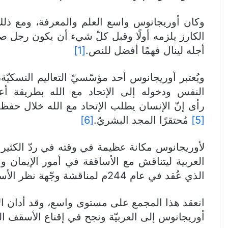
وكان أوريجانوس واسع العلم والمعرفة، ومع ذلك 
الكارز يلزمه أولًا وقبل كلّ شيء أن يكون رجل ص
أجله لينال فهمًا أفضل للنص.
[1]
ويُعتبر أوريجانوس أحد مؤسّسيّ التعاليم النسكيّة،
النفس ودخوله إلى الإتحاد مع الله بطريقة أع
رأى إنّ الإنسان يطلب الإتحاد مع الله خلال حفظ ال
[5]
مُحتقرًا المجد البشريّ.
[6]
لأوريجانوس مكانة عظيمة في وقته في ردّ الكثير م
العربية ليتناقش مع الأساقفة في أمور الإيمان وا
الذي عُقد في عام 244م لمناقشة وجّهة نظر الأسقف بريلوس
انعقد هذا المجمع على مستوى واسع، وقد أدان الأس
أوريجانوس إلى العربيّة ونجح في إقناع الأسقف ال