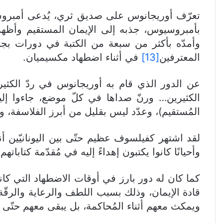
تعرّف أوريجانوس على صديق ثري، يُدعى أمبرو
بأمبروسيوس، جذبه إلى الإيمان المستقيم وأظ
وأمدّه بأكثر من سبعة من الكتبة في دورات بجانب
المعترفين
[13]
في أثناء اضطهاد مكسيميان.
عن الدور الذي قام به أوريجانوس في ردّ الكثير
الكثيرين… ورنّ صداها في كلّ موضع، جاءوا إليه
المُستقيم)، وعدّد ليس بقليل من أبرز الفلاسفة، وتل
لقد اشتهر كفيلسوف عظيم حتّى بين اليونانيّين أن
وأحيانًا كانوا يكتبون إهداءً إليه في مُقدّمة كتابات
كما كان له دور بارز في أوقات الاضطهاد التي كان
قادة الإيمان، وذلك بسبب اللطف والرعاية والرقّ
ويمكث معهم أثناء المُحاكمة، بل يبقى معهم حتّ