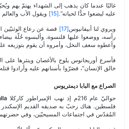
غالبًا عندما كان يذهب إلى الشهداء يهتمّ بهم ويُح
عليه ليضعوا حدًّا لحياته“.
[15]
ويقول الأب والعالم ال
ويروي لنا أبيفانيوس
[17]
قصة عن رعاع الوثنيّين 
رأسه، ووضعوا عليها قلنسوة، وألبسوه حُلّة بيضاء
وأعطوه سعف النخل، وأمروه أن يقوم بتوزيعه على
فأسرع أوريجانوس يلوح بالأغصان وينثرها على ا
خالق الإنسان“، فصَرّوا بأسنانهم عليه وأرادوا قتله،
الصراع مع البابا ديمتريوس
حواليّ عام 216م إذ نهب الإمبراطور كاركلا
lla
فلسطين. هناك رحبّ به صديقه القديم الإسكندر
المُقدّس في اجتماعات المسيحيّين، وفي حضرتهما