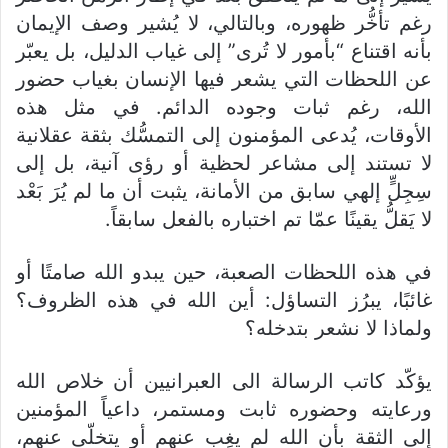
رغم تأخُّر ظهوره، وبالتالي، لا يُشير وصف الإيمان
بأنه اقتناع “بأمور لا تُرى” إلى غياب الدليل، بل يعبّر
عن اللحظات التي يشعر فيها الإنسان بغياب حضور
الله، رغم ثبات وجوده الدائم. في مثل هذه
الأوقات، يُدعى المؤمنون إلى التمسُّك بثقة عقلانية
لا تستند إلى مشاعر لحظية أو رؤى آنية، بل إلى
سِجِلٍّ إلهي سابق من الأمانة، يثبت أن ما لم يُرَ بَعْد
لا يَقلُّ يقينًا عمّا تم اختباره بالفعل سابقاً.
في هذه اللحظات الصعبة، حين يبدو الله صامتًا أو
غائبًا، يبرُز التساؤل: أين الله في هذه الظروف؟
ولماذا لا نشعر بتدخله؟
يؤكّد كاتب الرسالة الى العبرانيين أن خلاص الله
ورعايته وحضوره ثابت ومستمر، داعياً المؤمنين
إلى الثقة بأن الله لم يغِب عنهم أو يتخلّى عنهم،