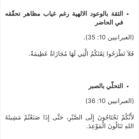
الثقة بالوعود الالهية رغم غياب مظاهر تحقّقه
في الحاضر
(العبرانيين 10: 35).
فَلاَ تَطْرَحُوا ثِقَتَكُمُ الَّتِي لَهَا مُجَازَاةٌ عَظِيمَةٌ.
التحلّي بالصبر
(العبرانيين 10: 36)
لأَنَّكُمْ تَحْتَاجُونَ إِلَى الصَّبْرِ، حَتَّى إِذَا صَنَعْتُمْ مَشِيئَةَ
اللهِ تَنَالُونَ الْمَوْعِدَ.