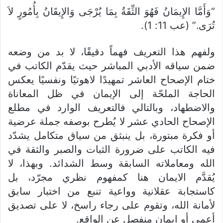
“وَأَمَّا الإِيمَانُ فَهُوَ الثِّقَةُ بِمَا يُرْجَى وَالإِيقَانُ بِأُمُورٍ لاَ
تُرَى.” (عب 11: 1).
ولفهم هذا التعريف فهماً دقيقًا، لا بد من وضعه
ضمن سياقه الأدبي المباشر حيث يقدّم الكاتب في
ختام الإصحاح العاشر تمهيدًا لاهوتيًا ونفسيًا يعكس
الحاجة الملحّة إلى الإيمان في ظل المعاناة
والاضطهاد، وبالتالي فالتعريف الوارد في مطلع
الإصحاح الحادي عشر لا يُطرح بوصفه جملة عرضية
أو فكرة مبتورة، بل ينبثق من سياق متكامل يشدّد
فيه الكاتب على ضرورة الثبات والصبر والثقة في
الله ومعاملاته السابقة وسط الشدائد. وبهذا، لا
يُقدَّم الايمان هنا كمفهوم نظري مجرّد، بل
كاستجابة عقلانية وواعية تنبع من اختبار سابق
لأمانة الله، وتقوم على رجاء راسخ، لا على تصديق
أعمى أو إيمان منفصل عن الواقع.