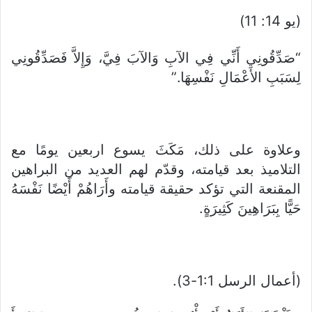
(يو 14: 11)
“صَدِّقُونِي أَنِّي فِي الآبِ وَالآبَ فِيَّ، وَإِلاَّ فَصَدِّقُونِي
لِسَبَبِ الأَعْمَالِ نَفْسِهَا.”
وعلاوة على ذلك، مَكَثَ يسوع اربعين يومًا مع
التلاميذ بعد قيامته، وقدّم لهم العديد من البراهين
المقنعة التي تؤكد حقيقة قيامته وأَرَاهُمْ أَيْضًا نَفْسَهُ
حَيًّا بِبَرَاهِينَ كَثِيرَةٍ.
(أعمال الرسل 1:1-3).