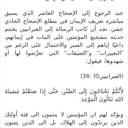
عند الرجوع إلى الإصحاح العاشر الذي يسبق
مباشرة تعريف الإيمان في مطلع الإصحاح الحادي
عشر، نجد أن كاتب الرسالة إلى العبرانيين يختتم
حديثه بتشجيع المؤمنين على الثبات في إيمانهم،
داعيًا إياهم إلى الصبر والاحتمال على الرغم من
“التعييرات” و”الضيقات” التي تعرَّضوا لها أو
شهدوها، فيقول:
(العبرانيين10 :36)
لأَنَّكُمْ تَحْتَاجُونَ إِلَى الصَّبْرِ، حَتَّى إِذَا صَنَعْتُمْ مَشِيئَةَ
اللهِ تَنَالُونَ الْمَوْعِدَ.
ويؤكد لهم ان المؤمنين لا ينتمون الى فئة أولئك
الذين يرتدّون إلى الهلاك، بل الى الذين يثبتون