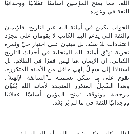
الله، مما يمنح المؤمنين أساسًا عقلانيًا ووجدانيًا
للثقة في وعوده.
الجواب يكمن في أمانة الله عبر التاريخ. فالإيمان
والثقة التي يدعو إليها الكاتب لا يقومان على مجرّد
اعتقادات بلا سنَد، بل مبنيان على اختبار حيّ وثمرة
تجربة توثّق أمانة الله المتجلية في أحداث التاريخ
الكتابي. إن الإيمان هنا ليس قفزًا في الظلام، بل
استنادًا إلى سِجِلٍّ إلهي حافل من الأمانة المتكررة،
يقوم على ما يمكن تسميته بـ”السابقة الإلهية”.
وهذا السِّجِلُّ المتكرر المتجدد لأمانة الله يُكوِّن
مرجعية موثوقة، تمنح المؤمن أساسًا عقلانيًا
ووجدانيًا للثقة في ما لم يُرَ بَعْد.
لذلك، كان تذكير شعب الله بأعماله السابقة، من