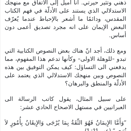
ذهني وتثير حيرتي. انا أميل إلى الاتفاق مع منهجك
الاستدلالي الذي يستند على الأدلّة في فهم الكتاب
المقدس، ودائمًا ما أشعر بالإحباط عندما يُعرّف
البعض الإيمان على انه مجرد تصديق أعمى دون
أساس.
ومع ذلك، أجد انّ هناك بعض النصوص الكتابية التي
تبدو -للوهلة الاولى- وكأنها تدعم هذا المفهوم، مما
يدفعني الى التساؤل: كيف يمكن التوفيق بين هذه
النصوص وبين منهجك الاستدلالي الذي يعتمد على
الأدلّة والمنطق والبرهان؟
على سبيل المثال، يقول كاتب الرسالة الى
العبرانيين في مستهل الاصحاح الحادي عشر:
“وَأَمَّا الإِيمَانُ فَهُوَ الثِّقَةُ بِمَا يُرْجَى وَالإِيقَانُ بِأُمُورٍ لاَ
تُرَى.” (عب 11: 1).