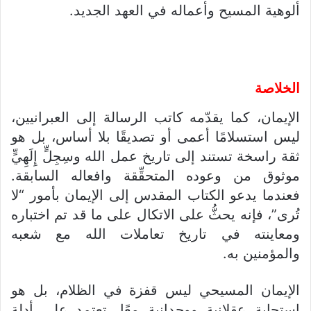
ألوهية المسيح وأعماله في العهد الجديد.
الخلاصة
الإيمان، كما يقدّمه كاتب الرسالة إلى العبرانيين،
ليس استسلامًا أعمى أو تصديقًا بلا أساس، بل هو
ثقة راسخة تستند إلى تاريخ عمل الله وسِجِلٍّ إِلَهِيٍّ
موثوق من وعوده المتحقِّقة وافعاله السابقة.
فعندما يدعو الكتاب المقدس إلى الإيمان بأمور “لا
تُرى”، فإنه يحثُّ على الاتكال على ما قد تم اختباره
ومعاينته في تاريخ تعاملات الله مع شعبه
والمؤمنين به.
الإيمان المسيحي ليس قفزة في الظلام، بل هو
استجابة عقلانية ووجدانية معًا، تعتمد على أدلة