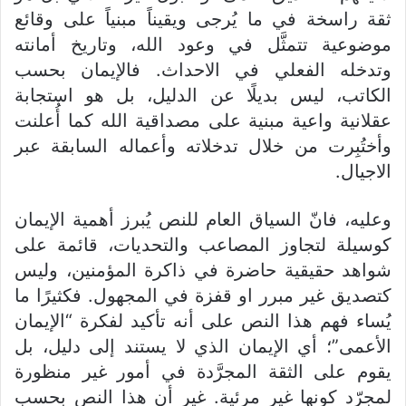
ثقة راسخة في ما يُرجى ويقيناً مبنياً على وقائع
موضوعية تتمثَّل في وعود الله، وتاريخ أمانته
وتدخله الفعلي في الاحداث. فالإيمان بحسب
الكاتب، ليس بديلًا عن الدليل، بل هو استجابة
عقلانية واعية مبنية على مصداقية الله كما أُعلنت
وأختُبِرت من خلال تدخلاته وأعماله السابقة عبر
الاجيال.
وعليه، فانّ السياق العام للنص يُبرز أهمية الإيمان
كوسيلة لتجاوز المصاعب والتحديات، قائمة على
شواهد حقيقية حاضرة في ذاكرة المؤمنين، وليس
كتصديق غير مبرر او قفزة في المجهول. فكثيرًا ما
يُساء فهم هذا النص على أنه تأكيد لفكرة “الإيمان
الأعمى”؛ أي الإيمان الذي لا يستند إلى دليل، بل
يقوم على الثقة المجرَّدة في أمور غير منظورة
لمجرّد كونها غير مرئية. غير أن هذا النص بحسب