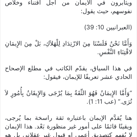
ويثابرون في الايمان من اجل اقتناء وخلاص
نفوسهم، حيث يقول:
(العبرانيين 10: 39)
وَأَمَّا نَحْنُ فَلَسْنَا مِنَ الارْتِدَادِ لِلْهَلاَكِ، بَلْ مِنَ الإِيمَانِ
لاقْتِنَاءِ النَّفْسِ.
في هذا السياق، يقدّم الكاتب في مطلع الإصحاح
الحادي عشر تعريفًا للإيمان، فيقول:
“وَأَمَّا الإِيمَانُ فَهُوَ الثِّقَةُ بِمَا يُرْجَى وَالإِيقَانُ بِأُمُورٍ لاَ
تُرَى.” (عب 11: 1).
هنا يُقدَّم الإيمان باعتباره ثقة راسخة بما يُرجى،
ويقينًا قائمًا على أمور غير منظورة بَعْد. هذا الإيمان
لا يُفهم كتصديق أعمى او قبول غير عقلاني بل هو