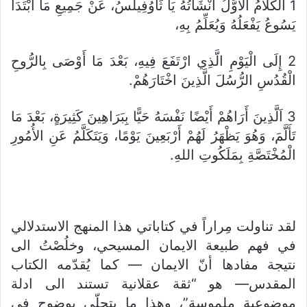
1 اَلْكَلاَمُ الأَوَّلُ أَنْشَأْتُهُ يَا ثَاوُفِيلُسُ، عَنْ جَمِيعِ مَا ابْتَدَأَ
يَسُوعُ يَفْعَلُهُ وَيُعَلِّمُ بِهِ،
2 إِلَى الْيَوْمِ الَّذِي ارْتَفَعَ فِيهِ، بَعْدَ مَا أَوْصَى بِالرُّوحِ
الْقُدُسِ الرُّسُلَ الَّذِينَ اخْتَارَهُمْ.
3 اَلَّذِينَ أَرَاهُمْ أَيْضًا نَفْسَهُ حَيًّا بِبَرَاهِينَ كَثِيرَةٍ، بَعْدَ مَا
تَأَلَّمَ، وَهُوَ يَظْهَرُ لَهُمْ أَرْبَعِينَ يَوْمًا، وَيَتَكَلَّمُ عَنِ الأُمُورِ
الْمُخْتَصَّةِ بِمَلَكُوتِ اللهِ.
لقد تناولت مِراراً في كتاباتي هذا المنهج الاستدلالي
في فهم طبيعة الايمان المسيحي، وخلُصْتُ الى
نتيجة مفادها أنّ الايمان — كما يُقدّمه الكتاب
المقدس— هو “ثقة عقلانية تستند الى ادلة
موضوعية ملموسة”، وهذا ما يتجلّى بوضوح في