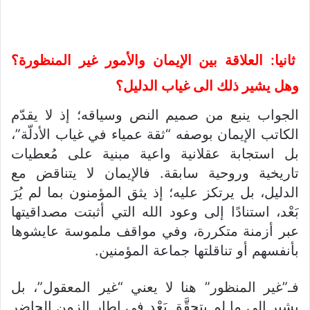
ثانيا: العلاقة بين الإيمان والأمور غير المنظورة؟
وهل يشير ذلك الى غياب الدليل؟
الجواب ينبع من صميم النص وسياقه؛ إذ لا يقدّم
الكاتب الإيمان بوصفه “ثقة عمياء في غياب الأدلّة”،
بل استجابة عقلانية واعية مبنية على مُعطيات
تاريخية وروحية سابقة. فالإيمان لا يتناقض مع
الدليل، بل يرتكز عليه؛ إذ يثق المؤمنون بما لم يُرَ
بَعْد، استنادًا إلى وعود الله التي أثبتت مصداقيتها
عبر أزمنة متكررة، وفي مواقف ملموسة عايشوها
بأنفسهم أو تناقلتها جماعة المؤمنين.
فـ”غير المنظور” هنا لا يعني “غير المعقول”، بل
يشير إلى ما لم يتحقَّق بَعْد في إطار الزمن الحاضر