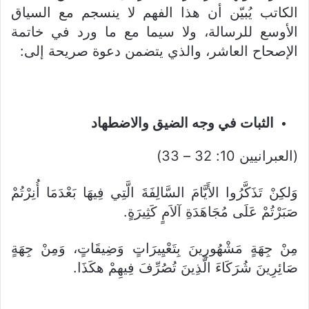
الكاتب يُبيّن أن هذا الفهم لا ينسجم مع السياق
الأوسع للرسالة، ولا سيما مع ما ورد في خاتمة
الإصحاح العاشر، والذي يتضمن دعوة صريحة إلى:
الثبات في وجه الضيق والاضطهاد
(العبرانيين 10: 32 – 33)
وَلكِنْ تَذَكَّرُوا الأَيَّامَ السَّالِفَةَ الَّتِي فِيهَا بَعْدَمَا أُنِرْتُمْ
صَبَرْتُمْ عَلَى مُجَاهَدَةِ آلاَمٍ كَثِيرَةٍ.
مِنْ جِهَةٍ مَشْهُورِينَ بِتَعْيِيرَاتٍ وَضِيقَاتٍ، وَمِنْ جِهَةٍ
صَائِرِينَ شُرَكَاءَ الَّذِينَ تُصُرِّفَ فِيهِمْ هكَذَا.