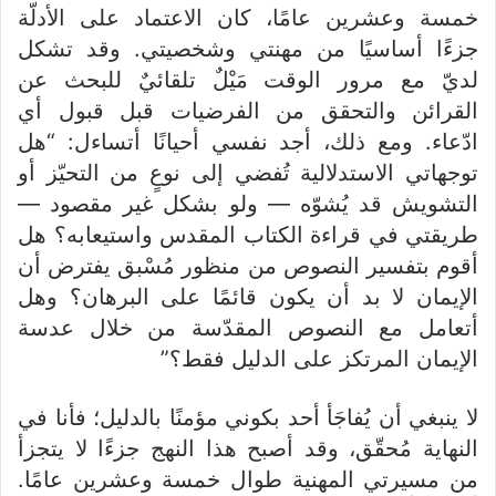
خمسة وعشرين عامًا، كان الاعتماد على الأدلّة
جزءًا أساسيًا من مهنتي وشخصيتي. وقد تشكل
لديّ مع مرور الوقت مَيْلٌ تلقائيٌ للبحث عن
القرائن والتحقق من الفرضيات قبل قبول أي
ادّعاء. ومع ذلك، أجد نفسي أحيانًا أتساءل: “هل
توجهاتي الاستدلالية تُفضي إلى نوعٍ من التحيّز أو
التشويش قد يُشوّه — ولو بشكل غير مقصود —
طريقتي في قراءة الكتاب المقدس واستيعابه؟ هل
أقوم بتفسير النصوص من منظور مُسْبق يفترض أن
الإيمان لا بد أن يكون قائمًا على البرهان؟ وهل
أتعامل مع النصوص المقدّسة من خلال عدسة
الإيمان المرتكز على الدليل فقط؟”
لا ينبغي أن يُفاجَأ أحد بكوني مؤمنًا بالدليل؛ فأنا في
النهاية مُحقّق، وقد أصبح هذا النهج جزءًا لا يتجزأ
من مسيرتي المهنية طوال خمسة وعشرين عامًا.