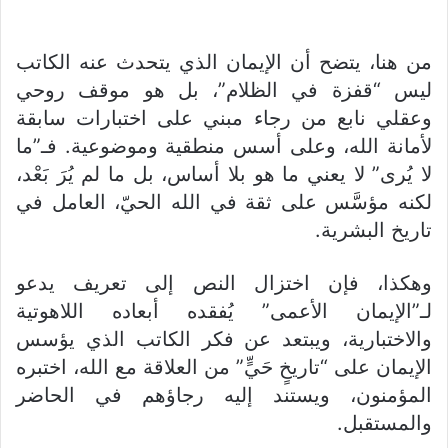
من هنا، يتضح أن الإيمان الذي يتحدث عنه الكاتب
ليس “قفزة في الظلام”، بل هو موقف روحي
وعقلي نابع من رجاء مبني على اختبارات سابقة
لأمانة الله، وعلى أسس منطقية وموضوعية.
فـ”ما
لا يُرى” لا يعني ما هو بلا أساس، بل ما لم يُرَ بَعْد،
لكنه مؤسَّس على ثقة في الله الحيّ، العامل في
تاريخ البشرية.
وهكذا، فإن اختزال النص إلى تعريف يدعو
لـ”الإيمان الأعمى” يُفقده أبعاده اللاهوتية
والاختبارية، ويبتعد عن فكر الكاتب الذي يؤسس
الإيمان على “تاريخٍ حَيٍّ” من العلاقة مع الله، اختبره
المؤمنون، ويستند إليه رجاؤهم في الحاضر
والمستقبل.