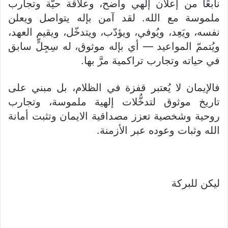
نابعًا من إعلان إلهي واضح، وعلاقة حيّة وتجارب
ملموسة مع الله. لقد آمن بإله يتواصل ويعلن
نفسه، ويَعِد، ويُوفي، ويؤدّب، ويتدخّل، ويقيم العهد،
ويُتممّ المواعيد — أي بإله موثوق، له سِجِلٍّ سابق
في حياته وتجارب تراكمية مرَّ بها.
فالإيمان لا يُعتبر قفزة في الظلام، بل مبني على
تاريخ موثوق لتدخُّلات إلهية ملموسة، وتجارب
روحية وشخصية تعزز مصداقية الايمان وتثبت أمانة
الله وثبات وعوده عبر الأزمنة.
ليكن للبركة