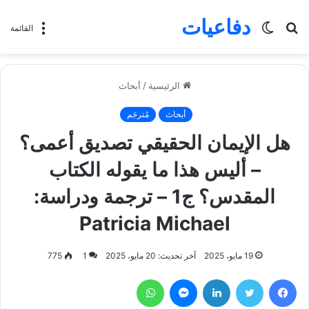
دفاعيات
بحث
الوضع
القائمة
عن
المظلم
الرئيسية
/
أبحاث
أبحاث
مُترجَم
هل الإيمان الحقيقي تصديق أعمى؟
– أليس هذا ما يقوله الكتاب
المقدس؟ ج1 – ترجمة ودراسة:
Patricia Michael
19 مايو، 2025
آخر تحديث: 20 مايو، 2025
1
775
فيسبوك
تويتر
لينكدإن
ماسنجر
واتساب