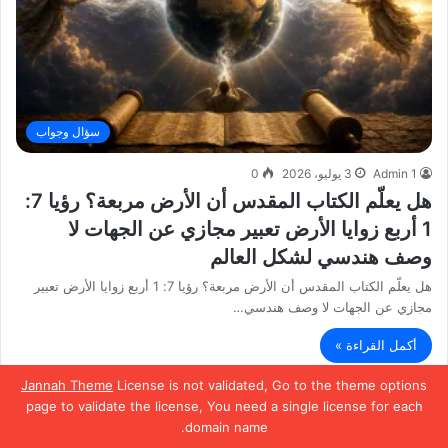
سؤال وجواب
Admin 1
3 يوليو، 2026
0
هل يعلّم الكتاب المقدس أن الأرض مربعة؟ رؤيا 7:
1 أربع زوايا الأرض تعبير مجازي عن الجهات لا
وصف هندسي لشكل العالم
هل يعلّم الكتاب المقدس أن الأرض مربعة؟ رؤيا 7: 1 أربع زوايا الأرض تعبير
مجازي عن الجهات لا وصف هندسي…
أكمل القراءة »
Jannah Theme
License is not validated, Go to the theme options
page to validate the license, You need a single license for each
domain name.