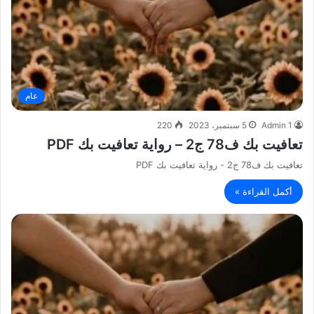
عام
Admin 1
5 سبتمبر، 2023
220
تعافيت بك ف78 ج2 – رواية تعافيت بك PDF
تعافيت بك ف78 ج2 - رواية تعافيت بك PDF
أكمل القراءة »