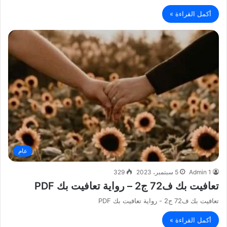
أكمل القراءة »
عام
Admin 1
5 سبتمبر، 2023
329
تعافيت بك ف72 ج2 – رواية تعافيت بك PDF
تعافيت بك ف72 ج2 - رواية تعافيت بك PDF
أكمل القراءة »