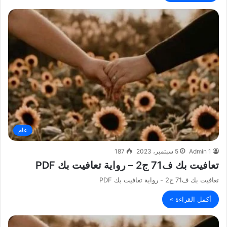
عام
Admin 1
5 سبتمبر، 2023
187
تعافيت بك ف71 ج2 – رواية تعافيت بك PDF
تعافيت بك ف71 ج2 - رواية تعافيت بك PDF
أكمل القراءة »