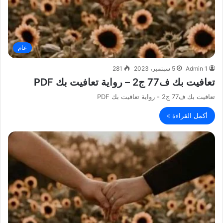
عام
Admin 1
5 سبتمبر، 2023
281
تعافيت بك ف77 ج2 – رواية تعافيت بك PDF
تعافيت بك ف77 ج2 - رواية تعافيت بك PDF
أكمل القراءة »