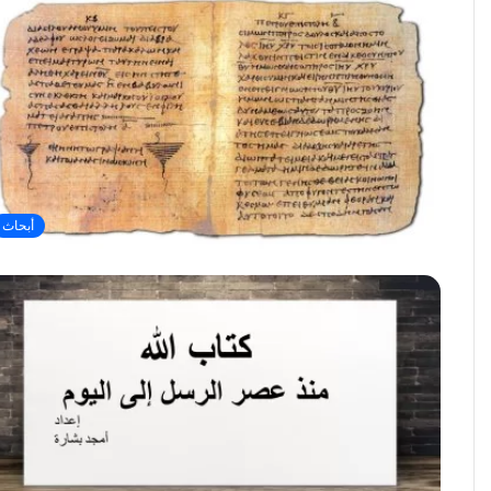
أبحاث