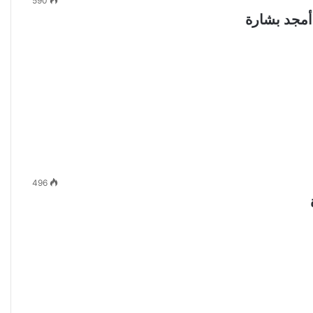
590
أمجد بشارة
496