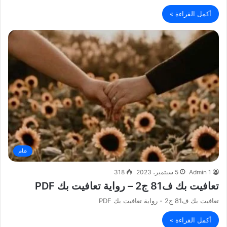
أكمل القراءة »
عام
Admin 1
5 سبتمبر، 2023
318
تعافيت بك ف81 ج2 – رواية تعافيت بك PDF
تعافيت بك ف81 ج2 - رواية تعافيت بك PDF
أكمل القراءة »