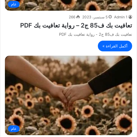
عام
Admin 1
5 سبتمبر، 2023
266
تعافيت بك ف85 ج2 – رواية تعافيت بك PDF
تعافيت بك ف85 ج2 - رواية تعافيت بك PDF
أكمل القراءة »
عام