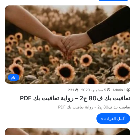
عام
Admin 1
5 سبتمبر، 2023
231
تعافيت بك ف80 ج2 – رواية تعافيت بك PDF
تعافيت بك ف80 ج2 - رواية تعافيت بك PDF
أكمل القراءة »