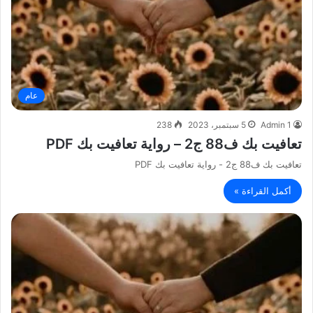
عام
Admin 1
5 سبتمبر، 2023
238
تعافيت بك ف88 ج2 – رواية تعافيت بك PDF
تعافيت بك ف88 ج2 - رواية تعافيت بك PDF
أكمل القراءة »