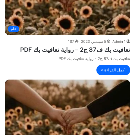
عام
Admin 1
5 سبتمبر، 2023
187
تعافيت بك ف87 ج2 – رواية تعافيت بك PDF
تعافيت بك ف87 ج2 - رواية تعافيت بك PDF
أكمل القراءة »