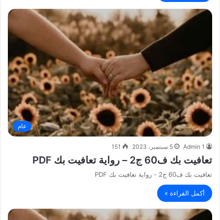
عام
Admin 1
5 سبتمبر، 2023
151
تعافيت بك ف60 ج2 – رواية تعافيت بك PDF
تعافيت بك ف60 ج2 - رواية تعافيت بك PDF
أكمل القراءة »