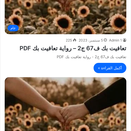
عام
Admin 1
5 سبتمبر، 2023
225
تعافيت بك ف67 ج2 – رواية تعافيت بك PDF
تعافيت بك ف67 ج2 - رواية تعافيت بك PDF
أكمل القراءة »