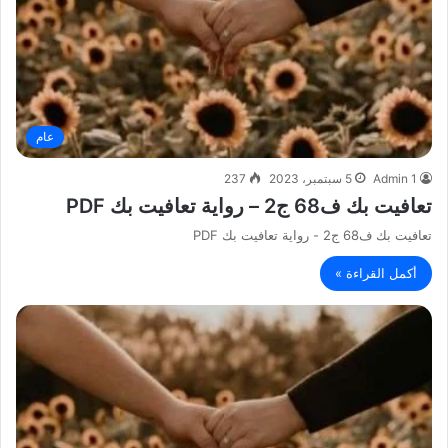
عام
Admin 1
5 سبتمبر، 2023
237
تعافيت بك ف68 ج2 – رواية تعافيت بك PDF
تعافيت بك ف68 ج2 - رواية تعافيت بك PDF
أكمل القراءة »