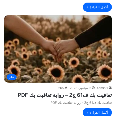
أكمل القراءة »
عام
Admin 1
5 سبتمبر، 2023
265
تعافيت بك ف61 ج2 – رواية تعافيت بك PDF
تعافيت بك ف61 ج2 - رواية تعافيت بك PDF
أكمل القراءة »