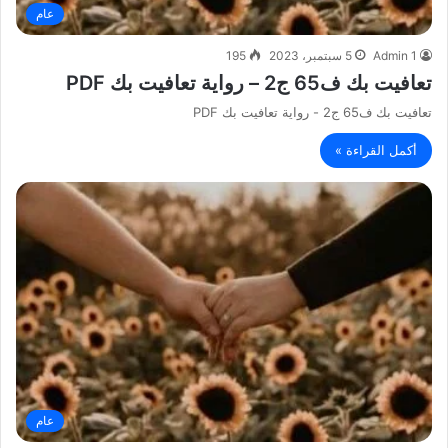
عام
Admin 1
5 سبتمبر، 2023
195
تعافيت بك ف65 ج2 – رواية تعافيت بك PDF
تعافيت بك ف65 ج2 - رواية تعافيت بك PDF
أكمل القراءة »
عام