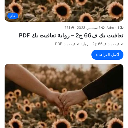
عام
Admin 1
5 سبتمبر، 2023
751
تعافيت بك ف66 ج2 – رواية تعافيت بك PDF
تعافيت بك ف66 ج2 - رواية تعافيت بك PDF
أكمل القراءة »