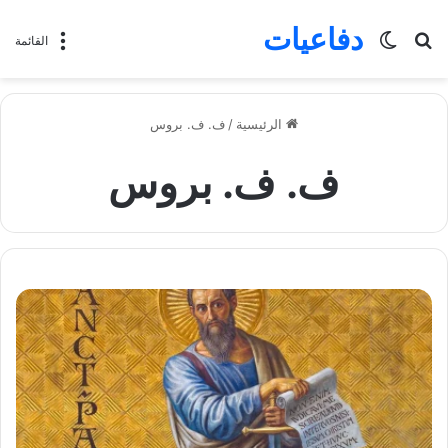
دفاعيات
بحث
الوضع
القائمة
عن
المظلم
الرئيسية
/
ف. ف. بروس
ف. ف. بروس